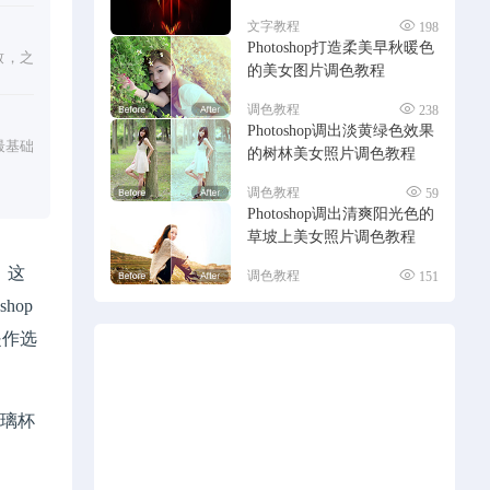
文字教程
198
Photoshop打造柔美早秋暖色
致，之
的美女图片调色教程
调色教程
238
Photoshop调出淡黄绿色效果
最基础
的树林美女照片调色教程
调色教程
59
Photoshop调出清爽阳光色的
草坡上美女照片调色教程
，这
调色教程
151
hop
是作选
玻璃杯