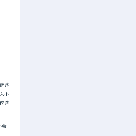
赘述
可以不
速选
不会