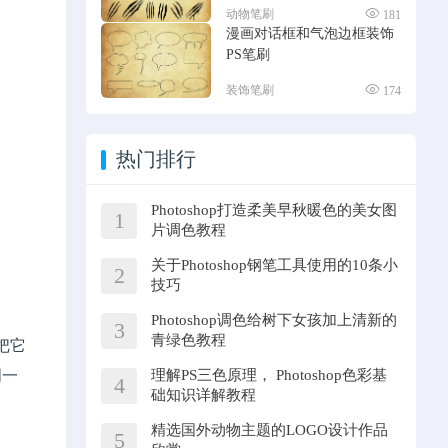
动物笔刷
181
漫画对话框和气泡边框装饰
PS笔刷
装饰笔刷
174
热门排行
Photoshop打造柔美早秋暖色的美女图
1
片调色教程
关于Photoshop钢笔工具使用的10条小
2
技巧
Photoshop调色给树下女孩加上清新的
3
青绿色教程
把它
明一
理解PS三色原理， Photoshop色彩基
4
础知识详解教程
精选国外动物主题的LOGO设计作品
5