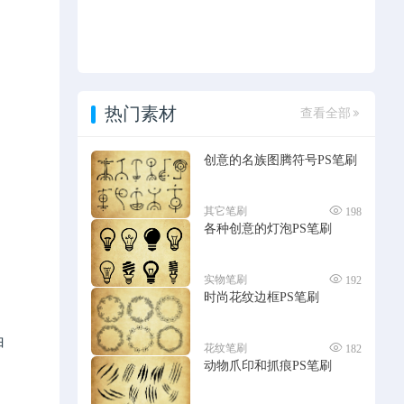
热门素材
查看全部
创意的名族图腾符号PS笔刷
其它笔刷
198
各种创意的灯泡PS笔刷
实物笔刷
192
时尚花纹边框PS笔刷
白
花纹笔刷
182
动物爪印和抓痕PS笔刷