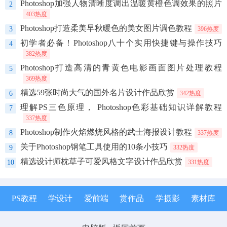
Photoshop加强人物清晰度调出温暖黄橙色调效果的照片
2
403热度
Photoshop打造柔美早秋暖色的美女图片调色教程
3
396热度
初学者必备！Photoshop八十个实用快捷键与操作技巧
4
382热度
Photoshop打造高清的青黄色电影画面图片处理教程
5
369热度
精选59张时尚大气的国外名片设计作品欣赏
6
342热度
理解PS三色原理， Photoshop色彩基础知识详解教程
7
337热度
Photoshop制作火焰燃烧风格的武士海报设计教程
8
337热度
关于Photoshop钢笔工具使用的10条小技巧
9
332热度
精选设计师枕草子可爱风格文字设计作品欣赏
10
331热度
PS教程
学设计
爱前端
赏作品
学摄影
素材库