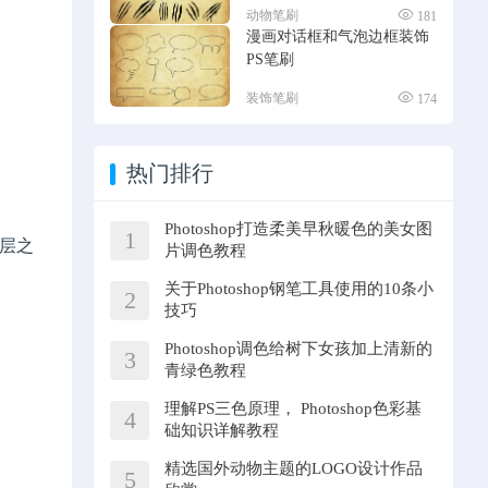
动物笔刷
181
漫画对话框和气泡边框装饰
PS笔刷
装饰笔刷
174
热门排行
Photoshop打造柔美早秋暖色的美女图
1
景层之
片调色教程
关于Photoshop钢笔工具使用的10条小
2
技巧
Photoshop调色给树下女孩加上清新的
3
青绿色教程
理解PS三色原理， Photoshop色彩基
4
础知识详解教程
精选国外动物主题的LOGO设计作品
5