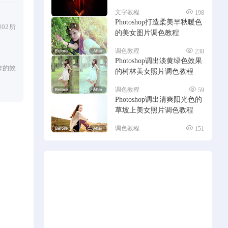
文字教程
198
Photoshop打造柔美早秋暖色
02所
的美女图片调色教程
调色教程
238
Photoshop调出淡黄绿色效果
炸的效
的树林美女照片调色教程
调色教程
59
Photoshop调出清爽阳光色的
草坡上美女照片调色教程
调色教程
151