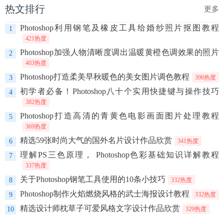
热文排行
更多
Photoshop利用钢笔及橡皮工具给婚纱照片抠图教程
1
421热度
Photoshop加强人物清晰度调出温暖黄橙色调效果的照片
2
403热度
Photoshop打造柔美早秋暖色的美女图片调色教程
3
396热度
初学者必备！Photoshop八十个实用快捷键与操作技巧
4
382热度
Photoshop打造高清的青黄色电影画面图片处理教程
5
369热度
精选59张时尚大气的国外名片设计作品欣赏
6
341热度
理解PS三色原理， Photoshop色彩基础知识详解教程
7
337热度
关于Photoshop钢笔工具使用的10条小技巧
8
332热度
Photoshop制作火焰燃烧风格的武士海报设计教程
9
332热度
精选设计师枕草子可爱风格文字设计作品欣赏
10
329热度