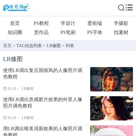
首页
PS教程
学设计
爱前端
学摄影
知识圈
赏作品
PS笔刷
PS字体
找素材
首页
> TAG信息列表 > LR修图 > 列表
LR修图
使用LR调出复古国画风的人像照片调
色教程
02-24
LR教程
使用LR调出质感胶片效果的外景人像
照片调色教程
02-24
LR教程
用LR调出唯美清新效果的人像照片调
色教程