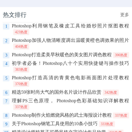
热文排行
更多
Photoshop利用钢笔及橡皮工具给婚纱照片抠图教程
1
423热度
Photoshop加强人物清晰度调出温暖黄橙色调效果的照片
2
404热度
Photoshop打造柔美早秋暖色的美女图片调色教程
3
396热度
初学者必备！Photoshop八十个实用快捷键与操作技巧
4
383热度
Photoshop打造高清的青黄色电影画面图片处理教程
5
370热度
精选59张时尚大气的国外名片设计作品欣赏
6
342热度
理解PS三色原理， Photoshop色彩基础知识详解教程
7
337热度
Photoshop制作火焰燃烧风格的武士海报设计教程
8
337热度
关于Photoshop钢笔工具使用的10条小技巧
9
333热度